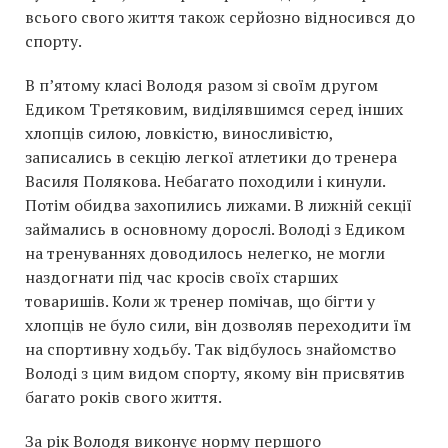
всього свого життя також серйозно відносився до
спорту.
В п’ятому класі Володя разом зі своїм другом
Едиком Третяковим, виділявшимся серед інших
хлопців силою, ловкістю, виносливістю,
записались в секцію легкої атлетики до тренера
Василя Полякова. Небагато походили і кинули.
Потім обидва захопились лижами. В лижній секції
займались в основному дорослі. Володі з Едиком
на тренуваннях доводилось нелегко, не могли
наздогнати під час кросів своїх старших
товаришів. Коли ж тренер помічав, що бігти у
хлопців не було сили, він дозволяв переходити їм
на спортивну ходьбу. Так відбулось знайомство
Володі з цим видом спорту, якому він присвятив
багато років свого життя.
За рік Володя виконує норму першого