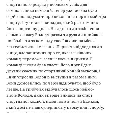
спортивного розряду по лижам успіх для
семикласника немалий. Тепер уже можна було
серйозно подумати про виконання норми майстра
спорту. І тут стався випадок, який різко змінив
його спортивну долю. Незадовго до закінчення
сьомого класу Володя разом з друзями прийшов
повболівати за команду своєї школи на міські
легкоатлетичні змагання. Першість підходила до
кінця, але запитання про те, яка із шкільних
команд переможе, залишалось відкритим. В
команді школи брав участь його друг Едик.
Другий учасник по спортивній ходьбі захворів, і
Едик упросив Володю виступити разом з ним.
Вони домовились по черзі лідирувати, щоб було
легше. На трибунах відбувалось щось неймо-
вірне.Володя, який вперше вийшов на старт
спортивної ходьби, йшов нога в ногу з Едиком,
який досі не знав суперників у цьому виді спорту.