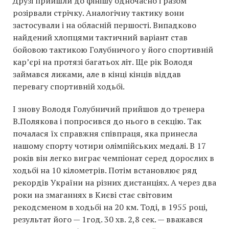
Друзі прийшли до фінішу одночасно і разом
розірвали стрічку. Аналогічну тактику вони
застосували і на обласній першості. Випадково
найдений хлопцями тактичний варіант став
бойовою тактикою Голубничого у його спортивній
кар’єрі на протязі багатьох літ. Ще рік Володя
займався лижами, але в кінці кінців віддав
перевагу спортивній ходьбі.
І знову Володя Голубничий прийшов до тренера
В.Полякова і попросився до нього в секцію. Так
почалася їх справжня співпраця, яка принесла
нашому спорту чотири олімпійських медалі. В 17
років він легко виграє чемпіонат серед дорослих в
ходьбі на 10 кілометрів. Потім встановлює ряд
рекордів України на різних дистанціях. А через два
роки на змаганнях в Києві стає світовим
рекодсменом в ходьбі на 20 км. Тоді, в 1955 році,
результат його — 1год. 30 хв. 2,8 сек. — вважався