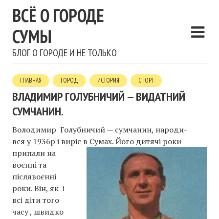
ВСЁ О ГОРОДЕ
СУМЫ
БЛОГ О ГОРОДЕ И НЕ ТОЛЬКО
ГЛАВНАЯ
ГОРОД
ИСТОРИЯ
СПОРТ
ВЛАДИМИР ГОЛУБНИЧИЙ — ВИДАТНИЙ
СУМЧАНИН.
Володимир Голубничий — сумчанин, народи-
вся у 1936р і виріс в
Сумах. Його дитячі роки
припали на
воєнні та
післявоєнні
роки. Він, як і
всі діти того
часу , швидко