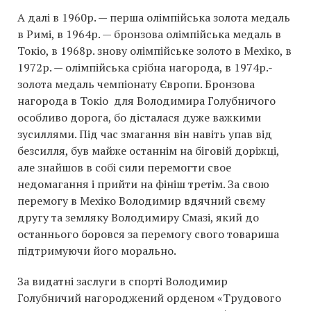
А далі в 1960р. — перша олімпійська золота медаль
в Римі, в 1964р. — бронзова олімпійська медаль в
Токіо, в 1968р. знову олімпійське золото в Мехіко, в
1972р. — олімпійська срібна нагорода, в 1974р.-
золота медаль чемпіонату Європи. Бронзова
нагорода в Токіо для Володимира Голубничого
особливо дорога, бо дісталася дуже важкими
зусиллями. Під час змагання він навіть упав від
безсилля, був майже останнім на біговій доріжці,
але знайшов в собі сили перемогти свое
недомагання і прийти на фініш третім. За свою
перемогу в Мехіко Володимир вдячний свєму
другу та земляку Володимиру Смазі, який до
останнього боровся за перемогу свого товариша
підтримуючи його морально.
За видатні заслуги в спорті Володимир
Голубничий нагороджений орденом «Трудового