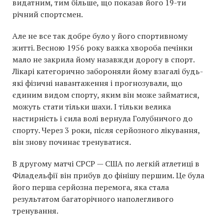
видатним, тим більше, що показав його 19-ти
річний спортсмен.
Але не все так добре було у його спортивному
житті. Весною 1956 року важка хвороба печінки
мало не закрила йому назавжди дорогу в спорт.
Лікарі категорично забороняли йому взагалі будь-
які фізичні навантаження і прогнозували, що
єдиним видом спорту, яким він може займатися,
можуть стати тільки шахи. І тільки велика
настирність і сила волі вернула Голубничого до
спорту. Через 3 роки, після серйозного лікування,
він знову починає тренуватися.
В другому матчі СРСР — США по легкій атлетиці в
Філадельфії він прибув до фінішу першим. Це була
його перша серйозна перемога, яка стала
результатом багаторічного наполегливого
тренування.