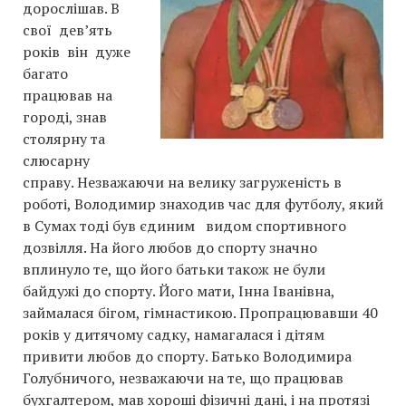
дорослішав. В
свої дев’ять
років він дуже
багато
працював на
городі, знав
столярну та
слюсарну
справу. Незважаючи на велику загруженість в
роботі, Володимир знаходив час для футболу, який
в Сумах тоді був єдиним видом спортивного
дозвілля. На його любов до спорту значно
вплинуло те, що його батьки також не були
байдужі до спорту. Його мати, Інна Іванівна,
займалася бігом, гімнастикою. Пропрацювавши 40
років у дитячому садку, намагалася і дітям
привити любов до спорту. Батько Володимира
Голубничого, незважаючи на те, що працював
бухгалтером, мав хороші фізичні дані, і на протязі