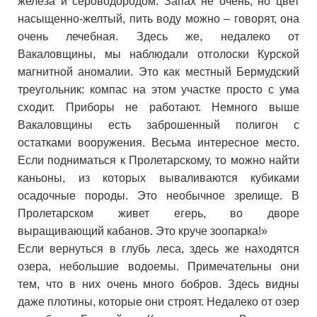
железа и сероводородом. Запах не очень, но цвет
насыщенно-желтый, пить воду можно
–
говорят, она
очень лечебная. Здесь же, недалеко от
Вакаловщины, мы наблюдали отголоски Курской
магнитной аномалии. Это как местный Бермудский
треугольник: компас на этом участке просто с ума
сходит. Приборы не работают. Немного выше
Вакаловщины есть заброшенный полигон с
остатками вооружения. Весьма интересное место.
Если подниматься к Пролетарскому, то можно найти
каньоны, из которых вываливаются кубиками
осадочные породы. Это необычное зрелище. В
Пролетарском живет егерь, во дворе
выращивающий кабанов. Это круче зоопарка!»
Если вернуться в глубь леса, здесь же находятся
озера, небольшие водоемы. Примечательны они
тем, что в них очень много бобров. Здесь видны
даже плотины, которые они строят. Недалеко от озер